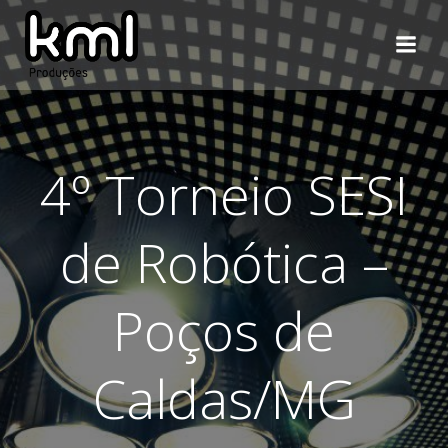
Pular
para
o
conteúdo
4º Torneio SESI
de Robótica –
Poços de
Caldas/MG