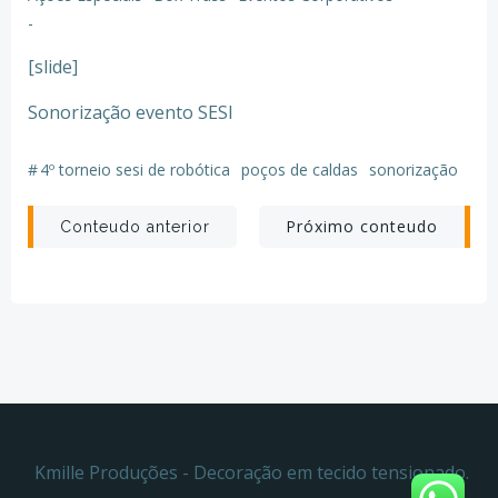
-
[slide]
Sonorização evento SESI
#
4º torneio sesi de robótica
poços de caldas
sonorização
Post
Post
Próximo conteudo
Conteudo anterior
navigation
navigation
Kmille Produções - Decoração em tecido tensionado.