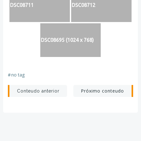
DSC08711
DSC08712
DSC08695 (1024 x 768)
#
no tag
Post
Post
Próximo conteudo
Conteudo anterior
navigation
navigation