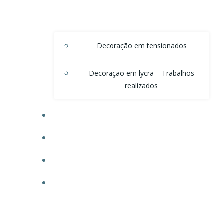
Decoração em tensionados
Decoraçao em lycra – Trabalhos
realizados
DECORAÇÃO DE TETO EM ONDAS DE VOAL
DECORAÇÃO PARA POSTOS
TECIDO PARA OBRAS
FAÇA SEU ORÇAMENTO