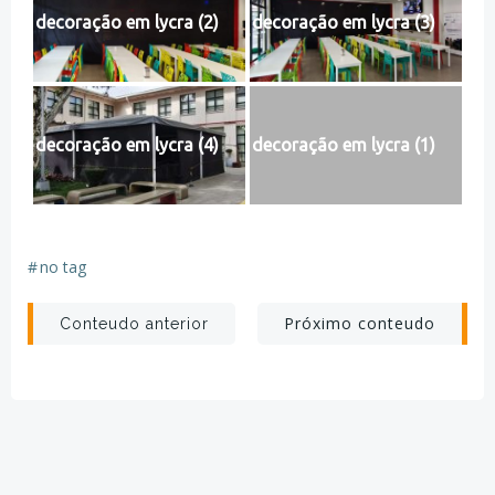
decoração em lycra (2)
decoração em lycra (3)
decoração em lycra (4)
decoração em lycra (1)
#
no tag
Post
Post
Próximo conteudo
Conteudo anterior
navigation
navigation