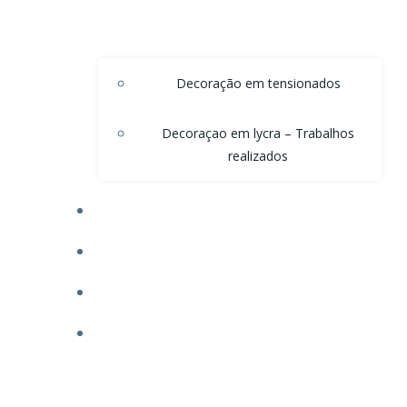
Decoração em tensionados
Decoraçao em lycra – Trabalhos
realizados
DECORAÇÃO DE TETO EM ONDAS DE VOAL
DECORAÇÃO PARA POSTOS
TECIDO PARA OBRAS
FAÇA SEU ORÇAMENTO