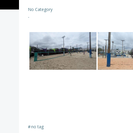
No Category
-
#
no tag