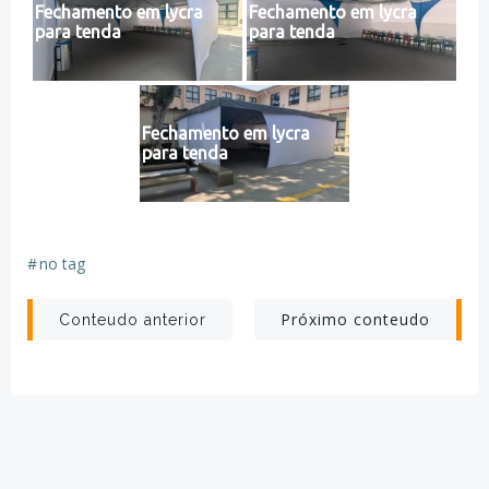
Fechamento em lycra
Fechamento em lycra
para tenda
para tenda
Fechamento em lycra
para tenda
#
no tag
Post
Post
Próximo conteudo
Conteudo anterior
navigation
navigation