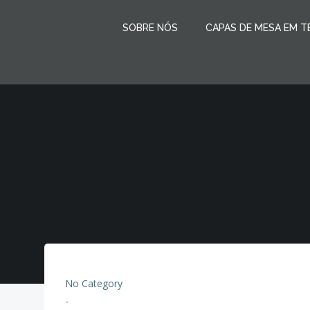
Pular
para
SOBRE NÓS
CAPAS DE MESA EM T
o
conteúdo
No Category
-