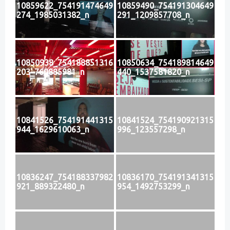
10859622_754191474649
10859490_754191304649
274_1985031382_n
291_1209857708_n
10850938_754188851316
10850634_754189814649
203_760885981_n
440_1537581820_n
10841526_754191441315
10841524_754190921315
944_1629610063_n
996_123557298_n
10836247_754188337982
10836170_754191341315
921_889322480_n
954_1492753299_n