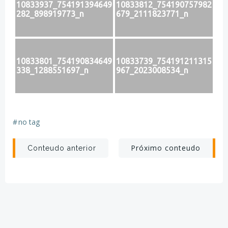
10833937_754191394649
10833812_754190757982
282_898919773_n
679_2111823771_n
10833801_754190834649
10833739_754191211315
338_1288551697_n
967_2023008534_n
#
no tag
Post
Post
Próximo conteudo
Conteudo anterior
navigation
navigation