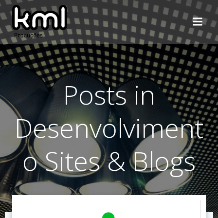
Pular
para
o
conteúdo
Posts in
Desenvolviment
o Sites & Blogs