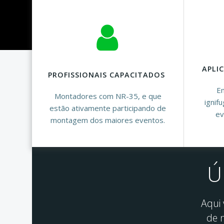
APLI
PROFISSIONAIS CAPACITADOS
Em
Montadores com NR-35, e que
ignif
estão ativamente participando de
ev
montagem dos maiores eventos.
Ú
Aqui
de 