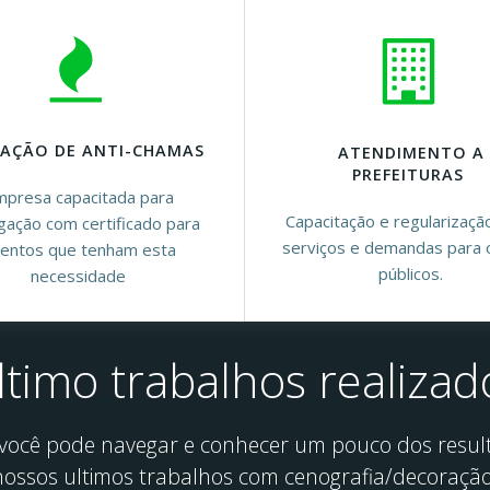
CAÇÃO DE ANTI-CHAMAS
ATENDIMENTO A
PREFEITURAS
presa capacitada para
Capacitação e regularizaçã
ugação com certificado para
serviços e demandas para 
entos que tenham esta
públicos.
necessidade
ltimo trabalhos realizad
 você pode navegar e conhecer um pouco dos resul
nossos ultimos trabalhos com cenografia/decoraçã