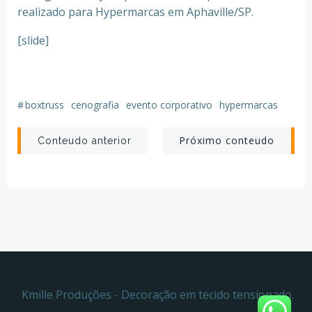
realizado para Hypermarcas em Aphaville/SP.
[slide]
#
boxtruss
cenografia
evento corporativo
hypermarcas
Post
Post
Próximo conteudo
Conteudo anterior
navigation
navigation
Kmille Produções - Decoração em tecido tensionado.