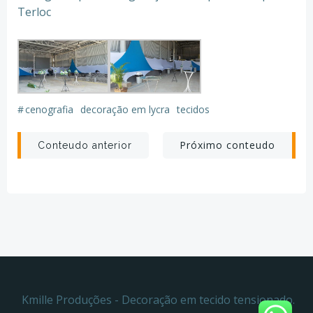
Terloc
#
cenografia
decoração em lycra
tecidos
Post
Post
Próximo conteudo
Conteudo anterior
navigation
navigation
Kmille Produções - Decoração em tecido tensionado.