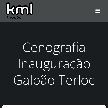
Pular
para
o
conteúdo
Cenografia
Inauguração
Galpão Terloc