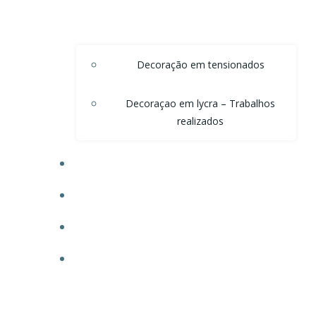
Decoração em tensionados
Decoraçao em lycra – Trabalhos
realizados
DECORAÇÃO DE TETO EM ONDAS DE VOAL
DECORAÇÃO PARA POSTOS
TECIDO PARA OBRAS
FAÇA SEU ORÇAMENTO