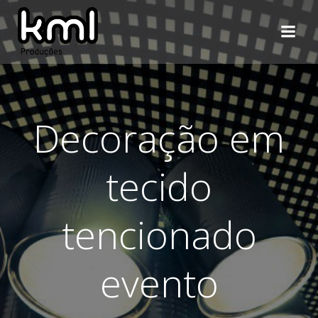
Pular
para
o
conteúdo
Decoração em
tecido
tencionado
evento