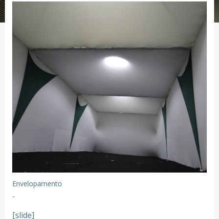
Envelopamento
-
[slide]