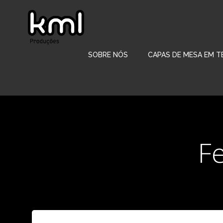
Pular
para
o
conteúdo
SOBRE NÓS
CAPAS DE MESA EM T
F