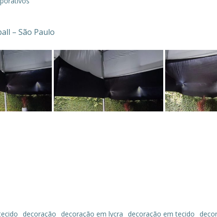
porativos
all – São Paulo
tecido
decoração
decoração em lycra
decoração em tecido
deco