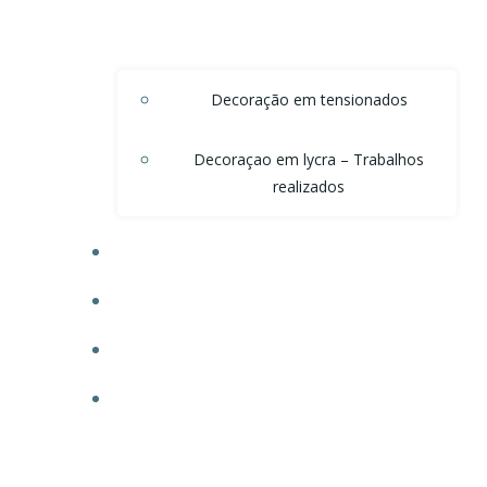
Decoração em tensionados
Decoraçao em lycra – Trabalhos
realizados
DECORAÇÃO DE TETO EM ONDAS DE VOAL
DECORAÇÃO PARA POSTOS
TECIDO PARA OBRAS
FAÇA SEU ORÇAMENTO