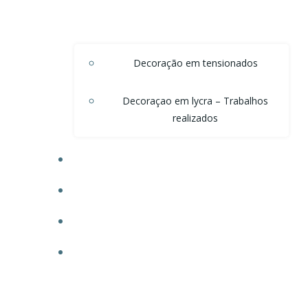
Decoração em tensionados
Decoraçao em lycra – Trabalhos
realizados
DECORAÇÃO DE TETO EM ONDAS DE VOAL
DECORAÇÃO PARA POSTOS
TECIDO PARA OBRAS
FAÇA SEU ORÇAMENTO