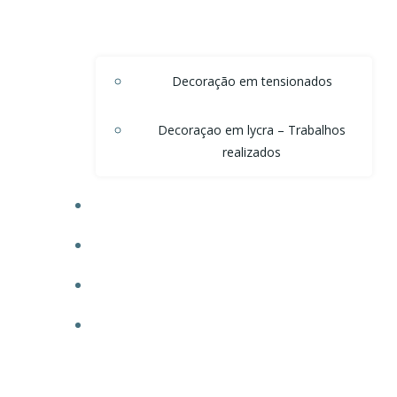
Decoração em tensionados
Decoraçao em lycra – Trabalhos
realizados
DECORAÇÃO DE TETO EM ONDAS DE VOAL
DECORAÇÃO PARA POSTOS
TECIDO PARA OBRAS
FAÇA SEU ORÇAMENTO