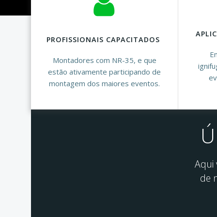
APLI
PROFISSIONAIS CAPACITADOS
Em
Montadores com NR-35, e que
ignif
estão ativamente participando de
ev
montagem dos maiores eventos.
Ú
Aqui
de 