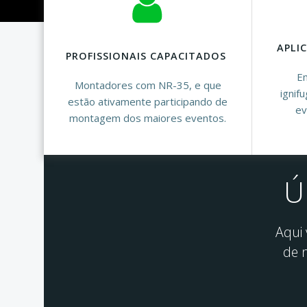
APLI
PROFISSIONAIS CAPACITADOS
Em
Montadores com NR-35, e que
ignif
estão ativamente participando de
ev
montagem dos maiores eventos.
Ú
Aqui
de 