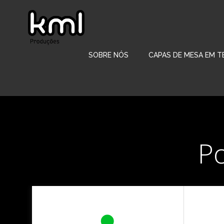
Pular
para
o
conteúdo
SOBRE NÓS
CAPAS DE MESA EM T
P