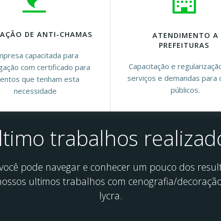
CAÇÃO DE ANTI-CHAMAS
ATENDIMENTO A
PREFEITURAS
presa capacitada para
Capacitação e regularizaçã
ugação com certificado para
serviços e demandas para 
entos que tenham esta
públicos.
necessidade
ltimo trabalhos realizad
 você pode navegar e conhecer um pouco dos resul
nossos ultimos trabalhos com cenografia/decoraçã
lycra.