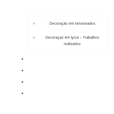
Decoração em tensionados
Decoraçao em lycra – Trabalhos
realizados
DECORAÇÃO DE TETO EM ONDAS DE VOAL
DECORAÇÃO PARA POSTOS
TECIDO PARA OBRAS
FAÇA SEU ORÇAMENTO