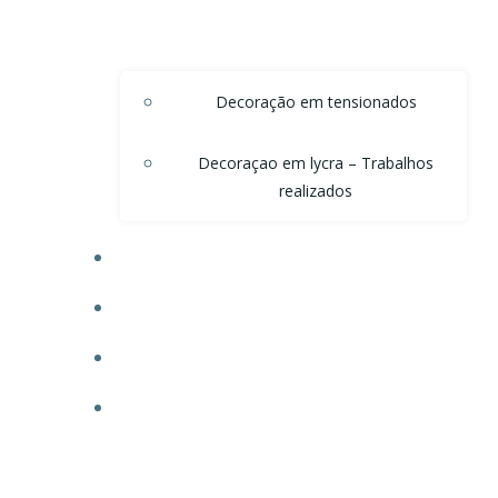
Decoração em tensionados
Decoraçao em lycra – Trabalhos
realizados
DECORAÇÃO DE TETO EM ONDAS DE VOAL
DECORAÇÃO PARA POSTOS
TECIDO PARA OBRAS
FAÇA SEU ORÇAMENTO