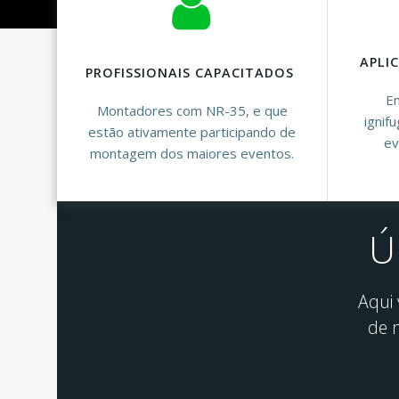
APLI
PROFISSIONAIS CAPACITADOS
Em
Montadores com NR-35, e que
ignif
estão ativamente participando de
ev
montagem dos maiores eventos.
Ú
Aqui
de 