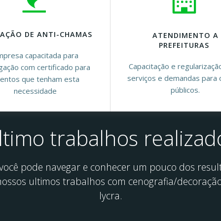
CAÇÃO DE ANTI-CHAMAS
ATENDIMENTO A
PREFEITURAS
presa capacitada para
Capacitação e regularizaçã
ugação com certificado para
serviços e demandas para 
entos que tenham esta
públicos.
necessidade
ltimo trabalhos realizad
 você pode navegar e conhecer um pouco dos resul
nossos ultimos trabalhos com cenografia/decoraçã
lycra.