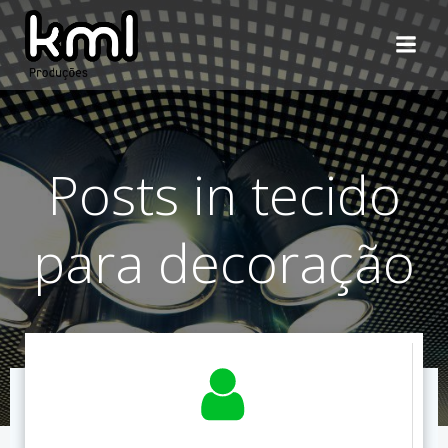
Pular
para
o
conteúdo
Posts in tecido
para decoração