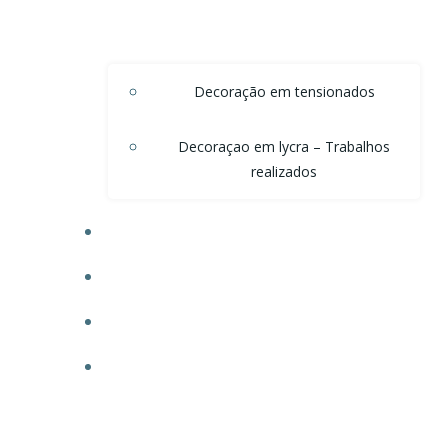
Decoração em tensionados
Decoraçao em lycra – Trabalhos
realizados
DECORAÇÃO DE TETO EM ONDAS DE VOAL
DECORAÇÃO PARA POSTOS
TECIDO PARA OBRAS
FAÇA SEU ORÇAMENTO