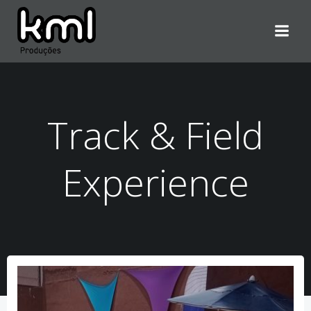
Pular
para
o
conteúdo
Track & Field
Experience