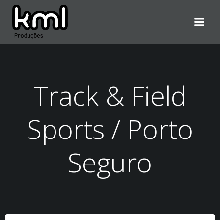
Pular
para
o
conteúdo
Track & Field
Sports / Porto
Seguro