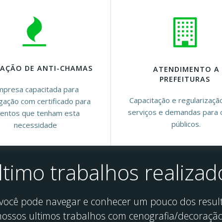
CAÇÃO DE ANTI-CHAMAS
ATENDIMENTO A
PREFEITURAS
presa capacitada para
Capacitação e regularizaçã
ugação com certificado para
serviços e demandas para 
entos que tenham esta
públicos.
necessidade
ltimo trabalhos realizad
 você pode navegar e conhecer um pouco dos resul
nossos ultimos trabalhos com cenografia/decoraçã