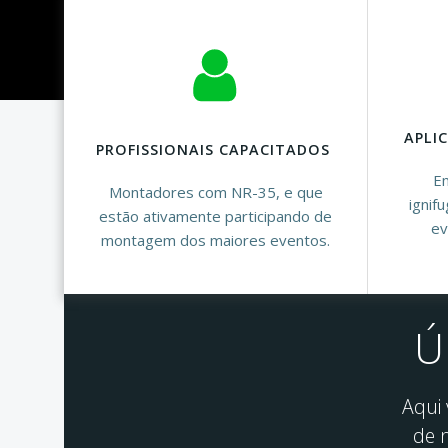
APLI
PROFISSIONAIS CAPACITADOS
Em
Montadores com NR-35, e que
ignif
estão ativamente participando de
ev
montagem dos maiores eventos.
Ú
Aqui
de 