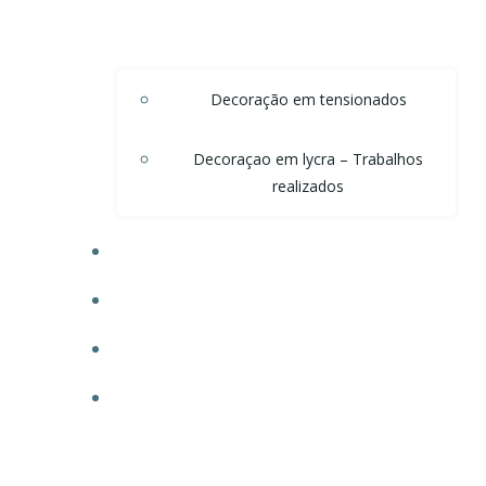
Decoração em tensionados
Decoraçao em lycra – Trabalhos
realizados
DECORAÇÃO DE TETO EM ONDAS DE VOAL
DECORAÇÃO PARA POSTOS
TECIDO PARA OBRAS
FAÇA SEU ORÇAMENTO