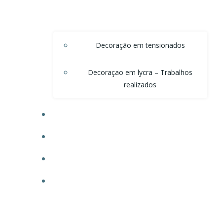
Decoração em tensionados
Decoraçao em lycra – Trabalhos
realizados
DECORAÇÃO DE TETO EM ONDAS DE VOAL
DECORAÇÃO PARA POSTOS
TECIDO PARA OBRAS
FAÇA SEU ORÇAMENTO