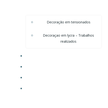
Decoração em tensionados
Decoraçao em lycra – Trabalhos
realizados
DECORAÇÃO DE TETO EM ONDAS DE VOAL
DECORAÇÃO PARA POSTOS
TECIDO PARA OBRAS
FAÇA SEU ORÇAMENTO