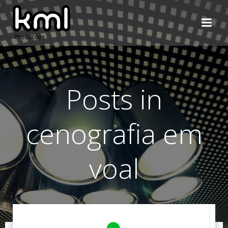
Pular
para
o
conteúdo
Posts in
cenografia em
voal