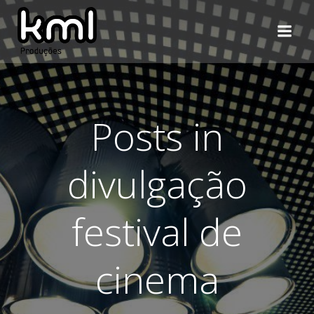
Pular
para
o
conteúdo
Posts in
divulgação
festival de
cinema