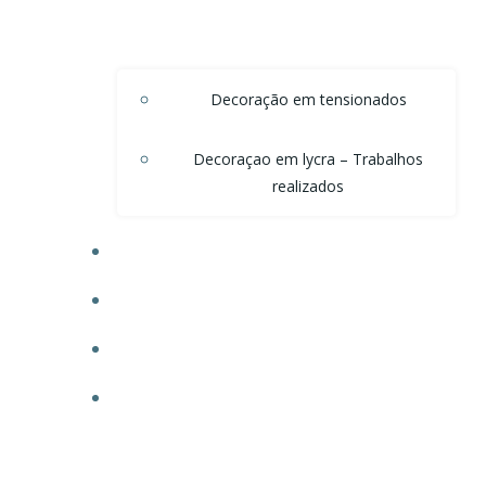
Decoração em tensionados
Decoraçao em lycra – Trabalhos
realizados
DECORAÇÃO DE TETO EM ONDAS DE VOAL
DECORAÇÃO PARA POSTOS
TECIDO PARA OBRAS
FAÇA SEU ORÇAMENTO