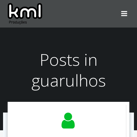
Pular
para
o
conteúdo
Posts in
guarulhos