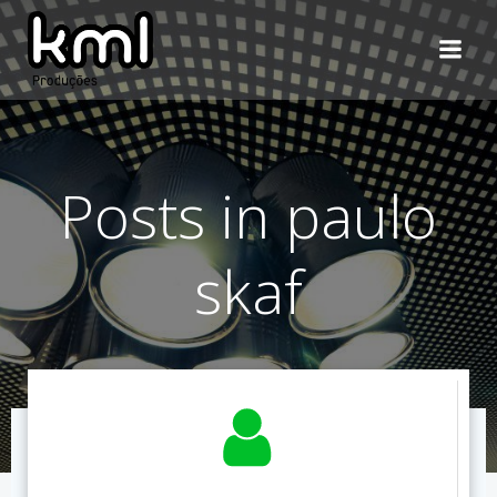
Pular
para
o
conteúdo
Posts in paulo
skaf