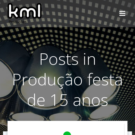
Pular
para
o
conteúdo
Posts in
Produção festa
de 15 anos