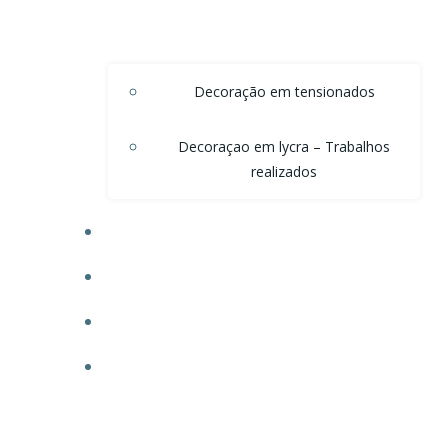
Decoração em tensionados
Decoraçao em lycra – Trabalhos
realizados
DECORAÇÃO DE TETO EM ONDAS DE VOAL
DECORAÇÃO PARA POSTOS
TECIDO PARA OBRAS
FAÇA SEU ORÇAMENTO