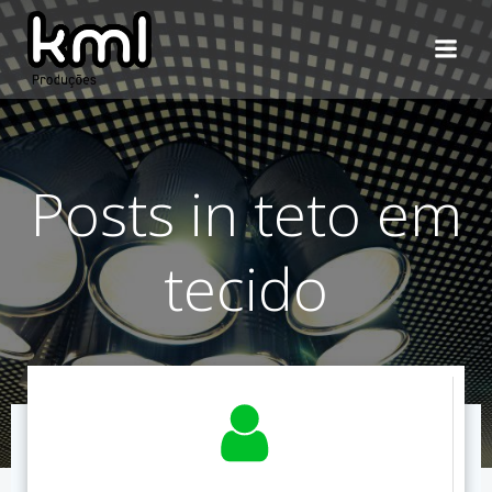
Pular
para
o
conteúdo
Posts in teto em
tecido