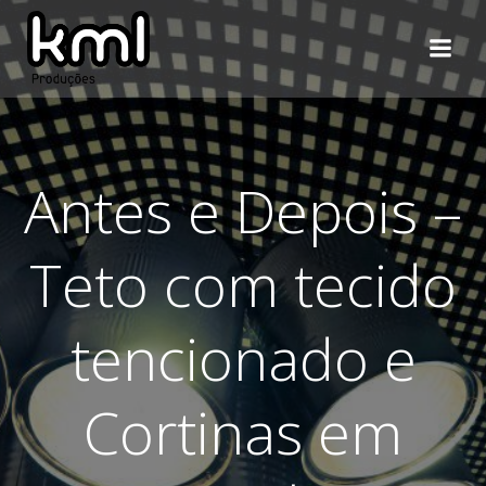
Pular
para
o
conteúdo
Antes e Depois –
Teto com tecido
tencionado e
Cortinas em